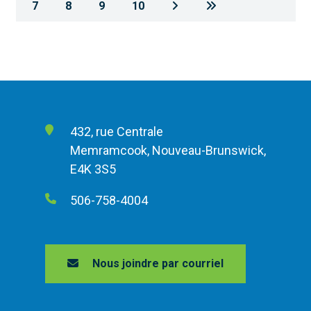
7
8
9
10
432, rue Centrale
Memramcook, Nouveau-Brunswick,
E4K 3S5
506-758-4004
Nous joindre par courriel