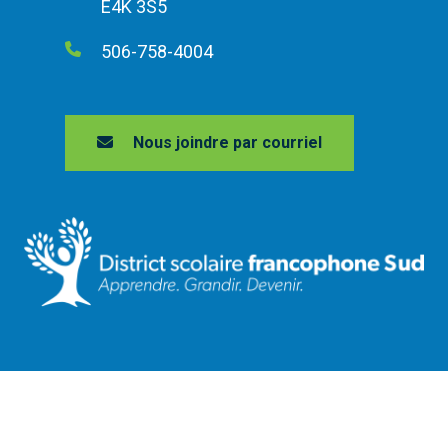
E4K 3S5
506-758-4004
Nous joindre par courriel