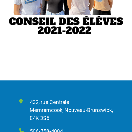
432, rue Centrale
Memramcook, Nouveau-Brunswick,
E4K 3S5
506-758-4004