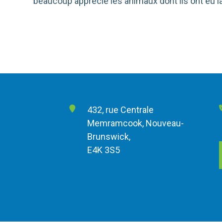
beaucoup apprécié les animaux dont ils ont eu la
432, rue Centrale
Memramcook, Nouveau-
Brunswick,
E4K 3S5