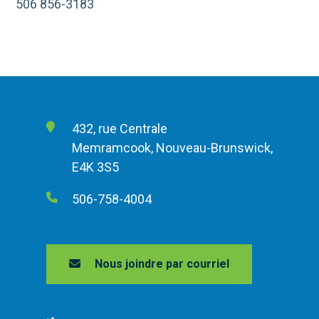
506 856-3183
432, rue Centrale
Memramcook, Nouveau-Brunswick,
E4K 3S5
506-758-4004
Nous joindre par courriel